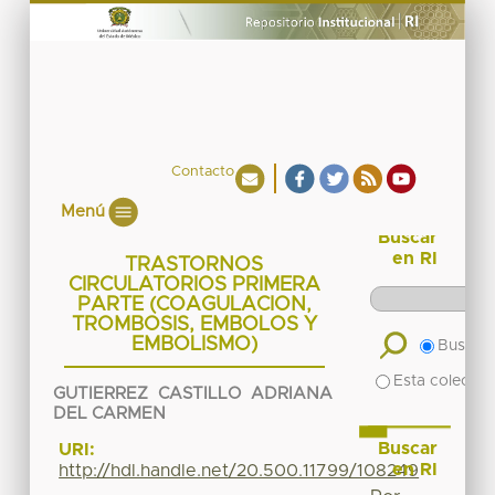
Contacto
Menú
Buscar
en RI
TRASTORNOS
CIRCULATORIOS PRIMERA
PARTE (COAGULACION,
TROMBOSIS, EMBOLOS Y
EMBOLISMO)
Buscar 
Esta colecció
GUTIERREZ CASTILLO ADRIANA
DEL CARMEN
Buscar
URI:
en RI
http://hdl.handle.net/20.500.11799/108249