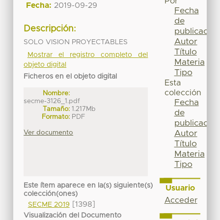
Por
Fecha:
2019-09-29
Fecha
de
Descripción:
publicación
Autor
SOLO VISION PROYECTABLES
Título
Mostrar el registro completo del
Materia
objeto digital
Tipo
Ficheros en el objeto digital
Esta
colección
Nombre:
secme-3126_1.pdf
Fecha
Tamaño:
1.217Mb
de
Formato:
PDF
publicación
Ver documento
Autor
Título
Materia
Tipo
Este ítem aparece en la(s) siguiente(s)
Usuario
colección(ones)
Acceder
[1398]
SECME 2019
Visualización del Documento