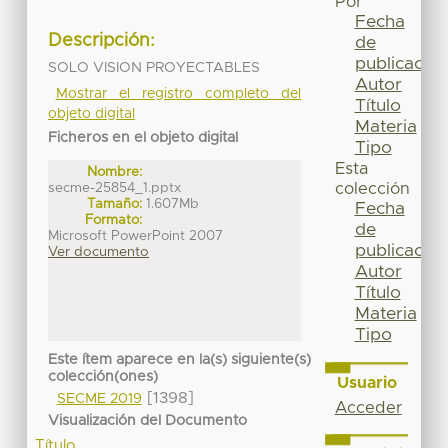
Por
Fecha
Descripción:
de
publicación
SOLO VISION PROYECTABLES
Autor
Mostrar el registro completo del
Título
objeto digital
Materia
Ficheros en el objeto digital
Tipo
Esta
Nombre:
secme-25854_1.pptx
colección
Tamaño:
1.607Mb
Fecha
Formato:
de
Microsoft PowerPoint 2007
publicación
Ver documento
Autor
Título
Materia
Tipo
Este ítem aparece en la(s) siguiente(s)
colección(ones)
Usuario
[1398]
SECME 2019
Acceder
Visualización del Documento
Título