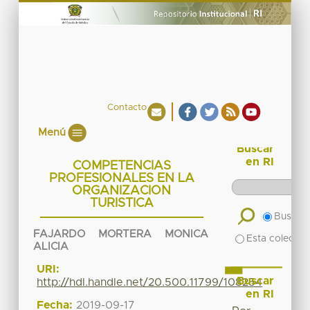
Contacto
Menú
Buscar
en RI
COMPETENCIAS
PROFESIONALES EN LA
ORGANIZACION
TURISTICA
Buscar 
FAJARDO MORTERA MONICA
Esta colecció
ALICIA
URI:
Buscar
http://hdl.handle.net/20.500.11799/108254
en RI
Fecha:
2019-09-17