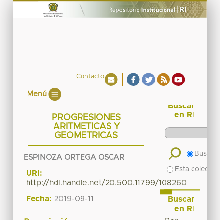
Contacto
Menú
Buscar
en RI
PROGRESIONES
ARITMETICAS Y
GEOMETRICAS
Buscar 
ESPINOZA ORTEGA OSCAR
Esta colecció
URI:
http://hdl.handle.net/20.500.11799/108260
Fecha:
2019-09-11
Buscar
en RI