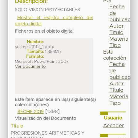
Por
Descripción:
Fecha
SOLO VISION PROYECTABLES
de
Mostrar el registro completo del
publicación
objeto digital
Autor
Ficheros en el objeto digital
Título
Materia
Nombre:
Tipo
secme-23112_1.pptx
Tamaño:
1.856Mb
Esta
Formato:
colección
Microsoft PowerPoint 2007
Fecha
Ver documento
de
publicación
Autor
Título
Materia
Este ítem aparece en la(s) siguiente(s)
Tipo
colección(ones)
[1398]
SECME 2019
Usuario
Visualización del Documento
Acceder
Título
PROGRESIONES ARITMETICAS Y