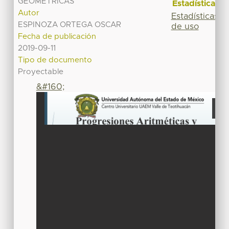
GEOMETRICAS
Estadísticas
Autor
Estadísticas
ESPINOZA ORTEGA OSCAR
de uso
Fecha de publicación
2019-09-11
Tipo de documento
Proyectable
&#160;