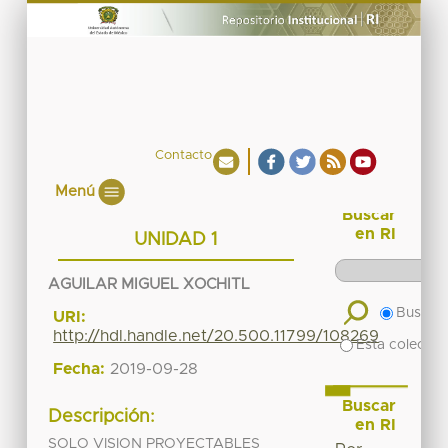
Contacto
Menú
Buscar
en RI
UNIDAD 1
AGUILAR MIGUEL XOCHITL
Buscar 
URI:
http://hdl.handle.net/20.500.11799/108269
Esta colecció
Fecha:
2019-09-28
Buscar
Descripción:
en RI
SOLO VISION PROYECTABLES