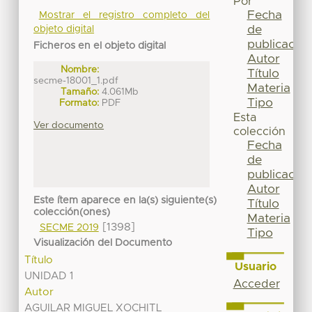
Por
Fecha
Mostrar el registro completo del
de
objeto digital
publicación
Ficheros en el objeto digital
Autor
Nombre:
Título
secme-18001_1.pdf
Materia
Tamaño:
4.061Mb
Tipo
Formato:
PDF
Esta
Ver documento
colección
Fecha
de
publicación
Autor
Este ítem aparece en la(s) siguiente(s)
Título
colección(ones)
Materia
[1398]
SECME 2019
Tipo
Visualización del Documento
Título
Usuario
UNIDAD 1
Acceder
Autor
AGUILAR MIGUEL XOCHITL