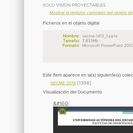
SOLO VISION PROYECTABLES
Mostrar el registro completo del objeto dig
Ficheros en el objeto digital
Nombre:
secme-1413_1.pptx
Tamaño:
7.833Mb
Formato:
Microsoft PowerPoint 200
Este ítem aparece en la(s) siguiente(s) cole
[1398]
SECME 2019
Visualización del Documento
&#160;