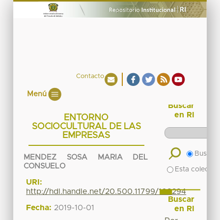
Contacto
Menú
Buscar
en RI
ENTORNO
SOCIOCULTURAL DE LAS
EMPRESAS
Buscar 
MENDEZ SOSA MARIA DEL
CONSUELO
Esta colecció
URI:
http://hdl.handle.net/20.500.11799/108294
Buscar
Fecha:
2019-10-01
en RI