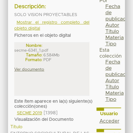
Por
Fecha
Descripción:
de
SOLO VISION PROYECTABLES
publicación
Mostrar el registro completo del
Autor
objeto digital
Título
Ficheros en el objeto digital
Materia
Tipo
Nombre:
Esta
secme-6341_1.pdf
Tamaño:
6.584Mb
colección
Formato:
PDF
Fecha
de
Ver documento
publicación
Autor
Título
Materia
Tipo
Este ítem aparece en la(s) siguiente(s)
colección(ones)
[1398]
SECME 2019
Usuario
Visualización del Documento
Acceder
Título