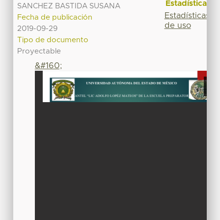
Estadísticas
SANCHEZ BASTIDA SUSANA
Estadísticas
Fecha de publicación
de uso
2019-09-29
Tipo de documento
Proyectable
&#160;