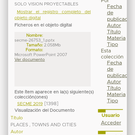
Por
SOLO VISION PROYECTABLES
Fecha
Mostrar el registro completo del
de
objeto digital
publicación
Autor
Ficheros en el objeto digital
Título
Nombre:
Materia
secme-26753_1.pptx
Tipo
Tamaño:
2.058Mb
Formato:
Esta
Microsoft PowerPoint 2007
colección
Ver documento
Fecha
de
publicación
Autor
Título
Este ítem aparece en la(s) siguiente(s)
Materia
colección(ones)
Tipo
[1398]
SECME 2019
Visualización del Documento
Usuario
Título
Acceder
PLACES , TOWNS AND CITIES
Autor