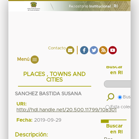
Contacto
Menú
Buscar
en RI
PLACES , TOWNS AND
CITIES
SANCHEZ BASTIDA SUSANA
Buscar 
URI:
Esta colecció
http://hdl.handle.net/20.500.11799/108301
Fecha:
2019-09-29
Buscar
en RI
Descripción: