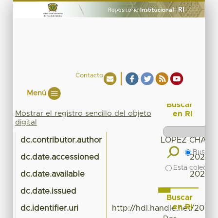
Contacto
Menú
Buscar
Mostrar el registro sencillo del objeto
en RI
digital
dc.contributor.author
LOPEZ CHAU 
Buscar 
dc.date.accessioned
2020-0
Esta colecció
dc.date.available
2020-0
dc.date.issued
Buscar
en RI
dc.identifier.uri
http://hdl.handle.net/20.5