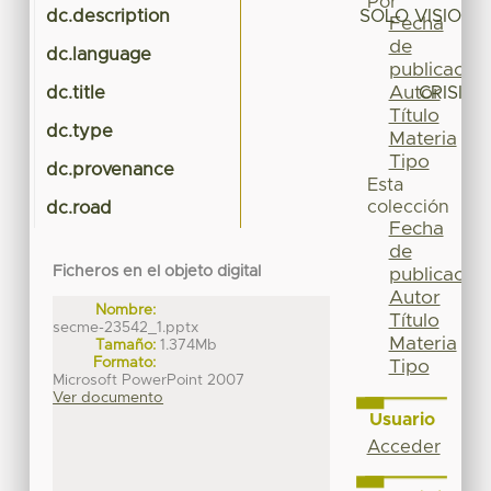
Por
dc.description
SOLO VISION 
Fecha
de
dc.language
publicación
Autor
dc.title
CRISIS
Título
dc.type
Materia
Tipo
dc.provenance
Esta
colección
dc.road
Fecha
de
Ficheros en el objeto digital
publicación
Autor
Nombre:
Título
secme-23542_1.pptx
Materia
Tamaño:
1.374Mb
Formato:
Tipo
Microsoft PowerPoint 2007
Ver documento
Usuario
Acceder