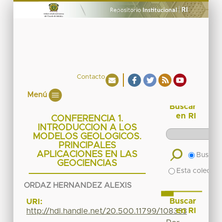
Contacto
Menú
Buscar
en RI
CONFERENCIA 1.
INTRODUCCION A LOS
MODELOS GEOLOGICOS.
PRINCIPALES
APLICACIONES EN LAS
Buscar 
GEOCIENCIAS
Esta colecció
ORDAZ HERNANDEZ ALEXIS
Buscar
URI:
en RI
http://hdl.handle.net/20.500.11799/108333