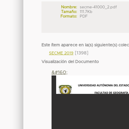
Nombre:
secme-41000_2.pdf
Tamaño:
111.7Kb
Formato:
PDF
Este ítem aparece en la(s) siguiente(s) cole
[1398]
SECME 2019
Visualización del Documento
&#160;