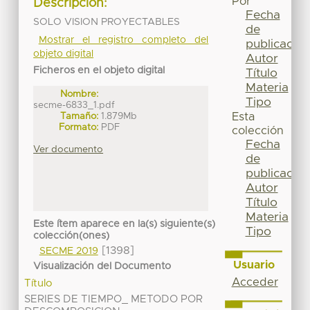
Por
Descripción:
Fecha
SOLO VISION PROYECTABLES
de
Mostrar el registro completo del
publicación
objeto digital
Autor
Ficheros en el objeto digital
Título
Materia
Nombre:
Tipo
secme-6833_1.pdf
Tamaño:
1.879Mb
Esta
Formato:
PDF
colección
Fecha
Ver documento
de
publicación
Autor
Título
Materia
Este ítem aparece en la(s) siguiente(s)
Tipo
colección(ones)
[1398]
SECME 2019
Usuario
Visualización del Documento
Acceder
Título
SERIES DE TIEMPO_ METODO POR