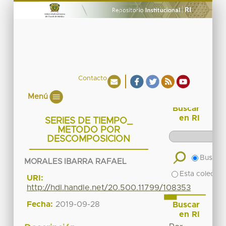
Contacto
Menú
Buscar
en RI
SERIES DE TIEMPO_
METODO POR
DESCOMPOSICION
Buscar 
MORALES IBARRA RAFAEL
Esta colecció
URI:
http://hdl.handle.net/20.500.11799/108353
Fecha:
2019-09-28
Buscar
en RI