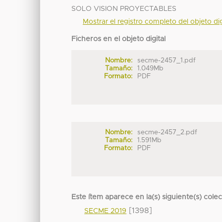
SOLO VISION PROYECTABLES
Mostrar el registro completo del objeto dig
Ficheros en el objeto digital
Nombre:
secme-2457_1.pdf
Tamaño:
1.049Mb
Formato:
PDF
Nombre:
secme-2457_2.pdf
Tamaño:
1.591Mb
Formato:
PDF
Este ítem aparece en la(s) siguiente(s) cole
[1398]
SECME 2019