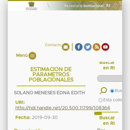
Contacto
Menú
Buscar
en RI
ESTIMACION DE
PARAMETROS
POBLACIONALES
Buscar 
SOLANO MENESES EDNA EDITH
Esta colecció
URI:
http://hdl.handle.net/20.500.11799/108364
Fecha:
2019-09-30
Buscar
en RI