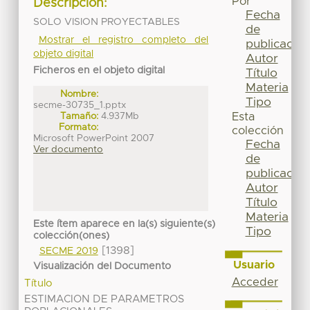
Por
Descripción:
Fecha
SOLO VISION PROYECTABLES
de
Mostrar el registro completo del
publicación
objeto digital
Autor
Ficheros en el objeto digital
Título
Materia
Nombre:
Tipo
secme-30735_1.pptx
Tamaño:
4.937Mb
Esta
Formato:
colección
Microsoft PowerPoint 2007
Fecha
Ver documento
de
publicación
Autor
Título
Materia
Este ítem aparece en la(s) siguiente(s)
Tipo
colección(ones)
[1398]
SECME 2019
Usuario
Visualización del Documento
Acceder
Título
ESTIMACION DE PARAMETROS