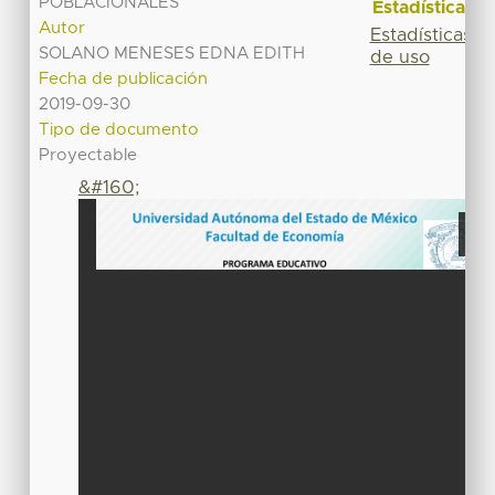
POBLACIONALES
Estadísticas
Autor
Estadísticas
SOLANO MENESES EDNA EDITH
de uso
Fecha de publicación
2019-09-30
Tipo de documento
Proyectable
&#160;