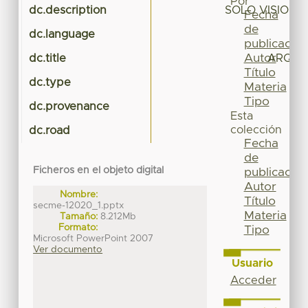
Por
dc.description
SOLO VISION 
Fecha
de
dc.language
publicación
Autor
dc.title
ARQUI
Título
dc.type
Materia
Tipo
dc.provenance
Esta
colección
dc.road
Fecha
de
Ficheros en el objeto digital
publicación
Autor
Nombre:
Título
secme-12020_1.pptx
Materia
Tamaño:
8.212Mb
Formato:
Tipo
Microsoft PowerPoint 2007
Ver documento
Usuario
Acceder