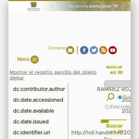
Contacto
Menú
Buscar
Mostrar el registro sencillo del objeto
en RI
digital
dc.contributor.author
RAMIREZ ROJA 
Buscar 
dc.date.accessioned
2020-0
Esta colecció
dc.date.available
2020-0
dc.date.issued
Buscar
en RI
dc.identifier.uri
http://hdl.handle.net/20.5