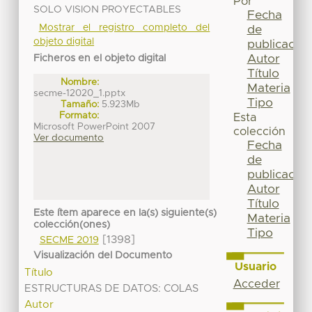
Por
SOLO VISION PROYECTABLES
Fecha
Mostrar el registro completo del
de
objeto digital
publicación
Autor
Ficheros en el objeto digital
Título
Nombre:
Materia
secme-12020_1.pptx
Tipo
Tamaño:
5.923Mb
Formato:
Esta
Microsoft PowerPoint 2007
colección
Ver documento
Fecha
de
publicación
Autor
Título
Este ítem aparece en la(s) siguiente(s)
Materia
colección(ones)
Tipo
[1398]
SECME 2019
Visualización del Documento
Usuario
Título
Acceder
ESTRUCTURAS DE DATOS: COLAS
Autor