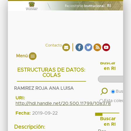
Contacto
Menú
Buscar
en RI
ESTRUCTURAS DE DATOS:
COLAS
RAMIREZ ROJA ANA LUISA
Buscar 
URI:
Esta colecció
http://hdl.handle.net/20.500.11799/108378
Fecha:
2019-09-22
Buscar
en RI
Descripción: