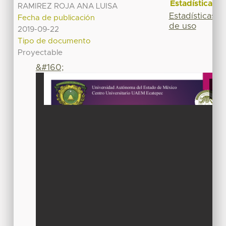
Estadísticas
RAMIREZ ROJA ANA LUISA
Estadísticas
Fecha de publicación
de uso
2019-09-22
Tipo de documento
Proyectable
&#160;