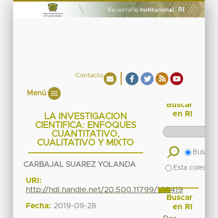
Contacto
Menú
Buscar
en RI
LA INVESTIGACION
CIENTIFICA: ENFOQUES
CUANTITATIVO,
CUALITATIVO Y MIXTO
Buscar 
CARBAJAL SUAREZ YOLANDA
Esta colecció
URI:
http://hdl.handle.net/20.500.11799/108419
Buscar
Fecha:
2019-09-28
en RI