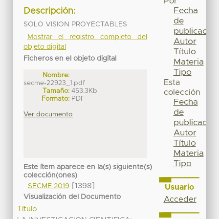
Por
Fecha
Descripción:
de
SOLO VISION PROYECTABLES
publicación
Mostrar el registro completo del
Autor
objeto digital
Título
Ficheros en el objeto digital
Materia
Tipo
Nombre:
Esta
secme-22923_1.pdf
Tamaño:
453.3Kb
colección
Formato:
PDF
Fecha
de
Ver documento
publicación
Autor
Título
Materia
Tipo
Este ítem aparece en la(s) siguiente(s)
colección(ones)
[1398]
SECME 2019
Usuario
Visualización del Documento
Acceder
Título