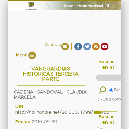
Contacto
Menú
Buscar
en RI
VANGUARDIAS
HISTORICAS TERCERA
PARTE
Buscar 
CADENA SANDOVAL CLAUDIA
MARCELA
Esta colecció
URI:
http://hdl.handle.net/20.500.11799/108466
Buscar
Fecha:
2019-09-30
en RI