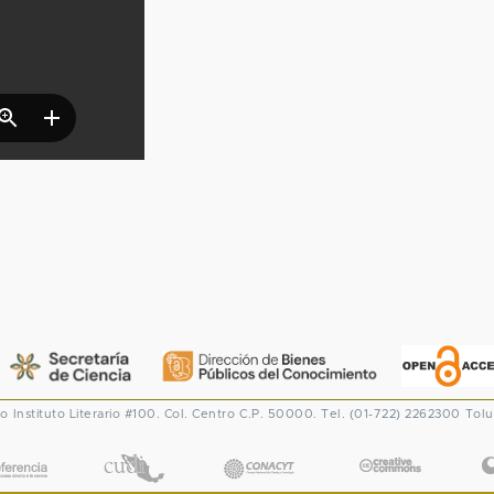
co
Instituto Literario #100. Col. Centro
C.P. 50000. Tel. (01-722) 2262300
Tolu
CONACYT