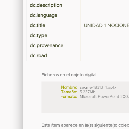
dc.description
dc.language
dc.title
UNIDAD 1 NOCION
dc.type
dc.provenance
dc.road
Ficheros en el objeto digital
Nombre:
secme-18313_1.pptx
Tamaño:
5.237Mb
Formato:
Microsoft PowerPoint 200
Este ítem aparece en la(s) siguiente(s) cole