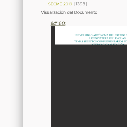
[1398]
SECME 2019
Visualización del Documento
&#160;