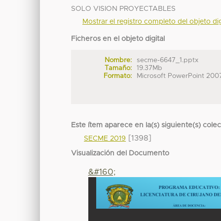
SOLO VISION PROYECTABLES
Mostrar el registro completo del objeto dig
Ficheros en el objeto digital
Nombre:
secme-6647_1.pptx
Tamaño:
19.37Mb
Formato:
Microsoft PowerPoint 200
Este ítem aparece en la(s) siguiente(s) cole
[1398]
SECME 2019
Visualización del Documento
&#160;