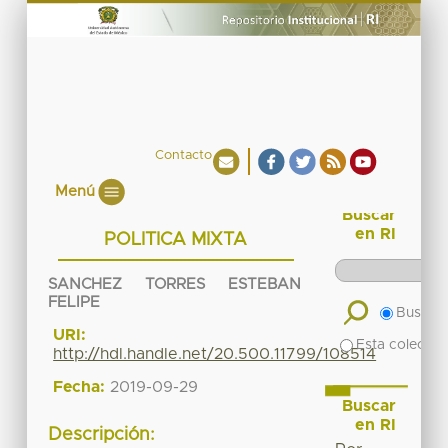
Contacto
Menú
Buscar
en RI
POLITICA MIXTA
SANCHEZ TORRES ESTEBAN
FELIPE
Buscar 
URI:
Esta colecció
http://hdl.handle.net/20.500.11799/108514
Fecha:
2019-09-29
Buscar
en RI
Descripción: