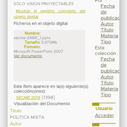
Por
SOLO VISION PROYECTABLES
Fecha
Mostrar el registro completo del
de
objeto digital
publicación
Autor
Ficheros en el objeto digital
Título
Nombre:
Materia
secme-24941_1.pptx
Tipo
Tamaño:
5.970Mb
Formato:
Esta
Microsoft PowerPoint 2007
colección
Ver documento
Fecha
de
publicación
Autor
Título
Este ítem aparece en la(s) siguiente(s)
Materia
colección(ones)
Tipo
[1398]
SECME 2019
Visualización del Documento
Usuario
Título
Acceder
POLITICA MIXTA
Autor