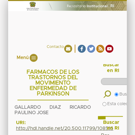
Contacto
Menú
Buscar
en RI
FARMACOS DE LOS
TRASTORNOS DEL
MOVIMIENTO
ENFERMEDAD DE
PARKINSON
Buscar 
Esta colecció
GALLARDO DIAZ RICARDO
PAULINO JOSE
Buscar
URI:
en RI
http://hdl.handle.net/20.500.11799/108516