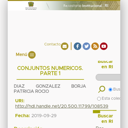
Contacto
Menú
Buscar
en RI
CONJUNTOS NUMERICOS.
PARTE 1
DIAZ GONZALEZ BORJA
Buscar 
PATRICIA ROCIO
Esta colecció
URI:
http://hdl.handle.net/20.500.11799/108539
Fecha:
2019-09-29
Buscar
en RI