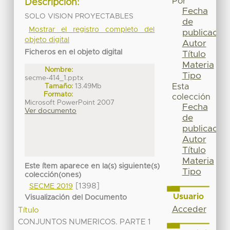
Por
Descripción:
Fecha
SOLO VISION PROYECTABLES
de
Mostrar el registro completo del
publicación
objeto digital
Autor
Ficheros en el objeto digital
Título
Materia
Nombre:
Tipo
secme-414_1.pptx
Tamaño:
13.49Mb
Esta
Formato:
colección
Microsoft PowerPoint 2007
Fecha
Ver documento
de
publicación
Autor
Título
Materia
Este ítem aparece en la(s) siguiente(s)
Tipo
colección(ones)
[1398]
SECME 2019
Usuario
Visualización del Documento
Acceder
Título
CONJUNTOS NUMERICOS. PARTE 1