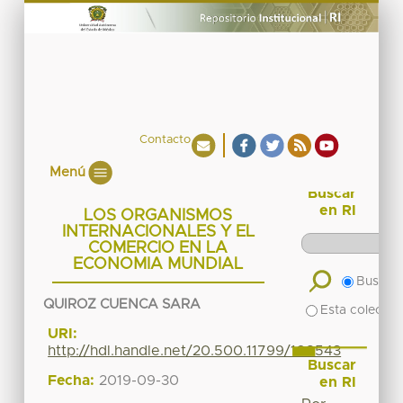
Contacto
Menú
Buscar
en RI
LOS ORGANISMOS
INTERNACIONALES Y EL
COMERCIO EN LA
ECONOMIA MUNDIAL
Buscar 
QUIROZ CUENCA SARA
Esta colecció
URI:
http://hdl.handle.net/20.500.11799/108543
Buscar
Fecha:
2019-09-30
en RI