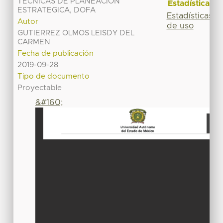
TECNICAS DE PLANEACION
Estadísticas
ESTRATEGICA, DOFA
Estadísticas
Autor
de uso
GUTIERREZ OLMOS LEISDY DEL
CARMEN
Fecha de publicación
2019-09-28
Tipo de documento
Proyectable
&#160;