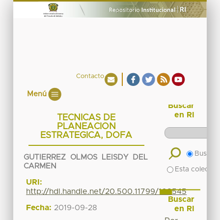
Contacto
Menú
Buscar
en RI
TECNICAS DE
PLANEACION
ESTRATEGICA, DOFA
Buscar 
GUTIERREZ OLMOS LEISDY DEL
CARMEN
Esta colecció
URI:
http://hdl.handle.net/20.500.11799/108545
Buscar
Fecha:
2019-09-28
en RI