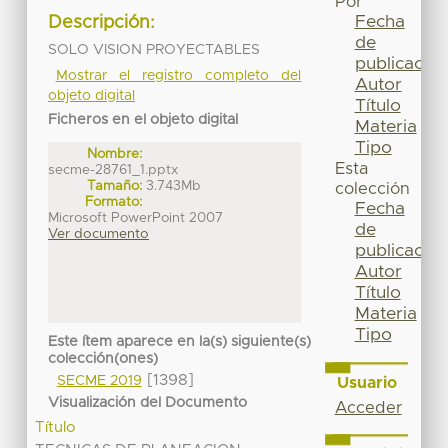
Por
Fecha
Descripción:
de
SOLO VISION PROYECTABLES
publicación
Mostrar el registro completo del
Autor
objeto digital
Título
Ficheros en el objeto digital
Materia
Tipo
Nombre:
Esta
secme-28761_1.pptx
Tamaño:
3.743Mb
colección
Formato:
Fecha
Microsoft PowerPoint 2007
de
Ver documento
publicación
Autor
Título
Materia
Tipo
Este ítem aparece en la(s) siguiente(s)
colección(ones)
[1398]
SECME 2019
Usuario
Visualización del Documento
Acceder
Título