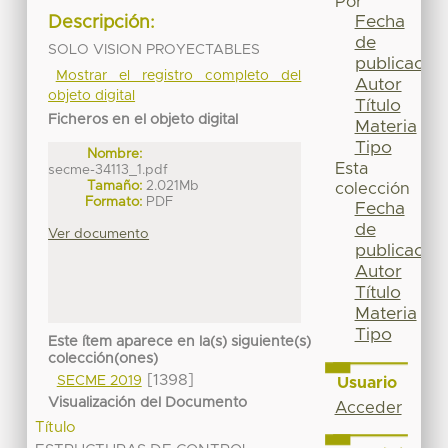
Por
Fecha
Descripción:
de
SOLO VISION PROYECTABLES
publicación
Mostrar el registro completo del
Autor
objeto digital
Título
Ficheros en el objeto digital
Materia
Tipo
Nombre:
Esta
secme-34113_1.pdf
Tamaño:
2.021Mb
colección
Formato:
PDF
Fecha
de
Ver documento
publicación
Autor
Título
Materia
Tipo
Este ítem aparece en la(s) siguiente(s)
colección(ones)
[1398]
SECME 2019
Usuario
Visualización del Documento
Acceder
Título