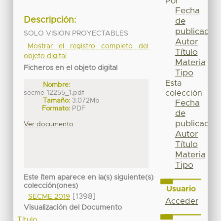
Por
Fecha
Descripción:
de
publicación
SOLO VISION PROYECTABLES
Autor
Mostrar el registro completo del
Título
objeto digital
Materia
Ficheros en el objeto digital
Tipo
Esta
Nombre:
secme-12255_1.pdf
colección
Tamaño:
3.072Mb
Fecha
Formato:
PDF
de
publicación
Ver documento
Autor
Título
Materia
Tipo
Este ítem aparece en la(s) siguiente(s)
colección(ones)
Usuario
[1398]
SECME 2019
Acceder
Visualización del Documento
Título