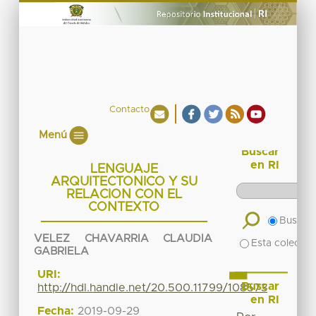
Contacto
Menú
Buscar
en RI
LENGUAJE
ARQUITECTONICO Y SU
RELACION CON EL
CONTEXTO
Buscar 
VELEZ CHAVARRIA CLAUDIA
Esta colecció
GABRIELA
URI:
Buscar
http://hdl.handle.net/20.500.11799/108573
en RI
Fecha:
2019-09-29