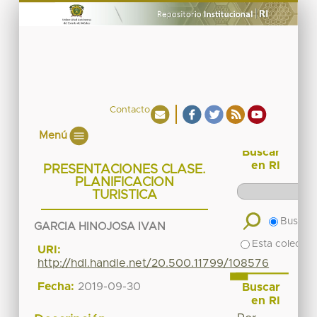
Contacto
Menú
Buscar
en RI
PRESENTACIONES CLASE.
PLANIFICACION
TURISTICA
Buscar 
GARCIA HINOJOSA IVAN
Esta colecció
URI:
http://hdl.handle.net/20.500.11799/108576
Fecha:
2019-09-30
Buscar
en RI