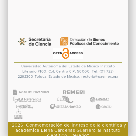
Universidad Autónoma del Estado de México
Instituto
Literario #100. Col. Centro
C.P. 50000. Tel. (01-722)
2262300
Toluca, Estado de México.
rectoria@uaemex.mx
CONACYT
"2026, Conmemoración del ingreso de la científica y
académica Elena Cárdenas Guerrero al Instituto
científico Literario"