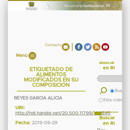
Contacto
Menú
Buscar
en RI
ETIQUETADO DE
ALIMENTOS
MODIFICADOS EN SU
COMPOSICION
Buscar 
REYES GARCIA ALICIA
Esta colecció
URI:
http://hdl.handle.net/20.500.11799/108595
Buscar
Fecha:
2019-09-29
en RI