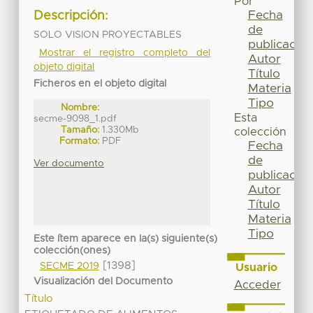
Por
Fecha
Descripción:
de
SOLO VISION PROYECTABLES
publicación
Mostrar el registro completo del
Autor
objeto digital
Título
Ficheros en el objeto digital
Materia
Tipo
Nombre:
Esta
secme-9098_1.pdf
Tamaño:
1.330Mb
colección
Formato:
PDF
Fecha
de
Ver documento
publicación
Autor
Título
Materia
Tipo
Este ítem aparece en la(s) siguiente(s)
colección(ones)
[1398]
SECME 2019
Usuario
Visualización del Documento
Acceder
Título