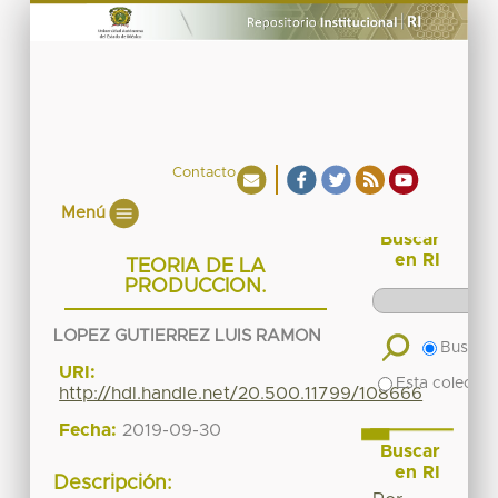
Contacto
Menú
Buscar
en RI
TEORIA DE LA
PRODUCCION.
LOPEZ GUTIERREZ LUIS RAMON
Buscar 
URI:
Esta colecció
http://hdl.handle.net/20.500.11799/108666
Fecha:
2019-09-30
Buscar
en RI
Descripción: