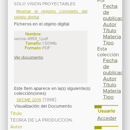
Por
SOLO VISION PROYECTABLES
Fecha
Mostrar el registro completo del
de
objeto digital
publicación
Autor
Ficheros en el objeto digital
Título
Nombre:
Materia
secme-4959_1.pdf
Tipo
Tamaño:
1.501Mb
Formato:
PDF
Esta
colección
Ver documento
Fecha
de
publicación
Autor
Título
Este ítem aparece en la(s) siguiente(s)
Materia
colección(ones)
Tipo
[1398]
SECME 2019
Visualización del Documento
Usuario
Título
Acceder
TEORIA DE LA PRODUCCION.
Autor