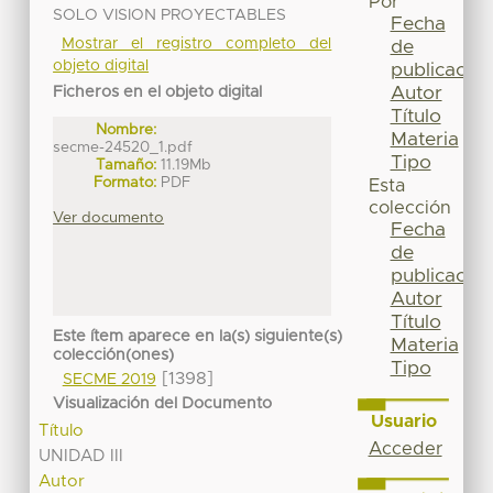
Por
SOLO VISION PROYECTABLES
Fecha
Mostrar el registro completo del
de
objeto digital
publicación
Autor
Ficheros en el objeto digital
Título
Nombre:
Materia
secme-24520_1.pdf
Tipo
Tamaño:
11.19Mb
Formato:
PDF
Esta
colección
Ver documento
Fecha
de
publicación
Autor
Título
Este ítem aparece en la(s) siguiente(s)
Materia
colección(ones)
Tipo
[1398]
SECME 2019
Visualización del Documento
Usuario
Título
Acceder
UNIDAD III
Autor