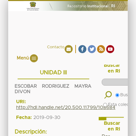
Contacto
Menú
Buscar
en RI
UNIDAD III
ESCOBAR RODRIGUEZ MAYRA
DIVON
Buscar 
URI:
Esta colecció
http://hdl.handle.net/20.500.11799/108684
Fecha:
2019-09-30
Buscar
en RI
Descripción: