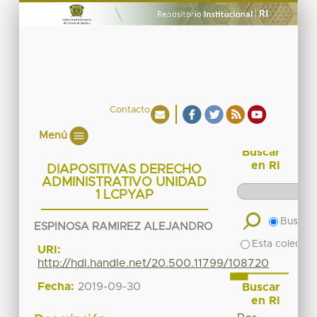
Contacto
Menú
Buscar
en RI
DIAPOSITIVAS DERECHO
ADMINISTRATIVO UNIDAD
1 LCPYAP
Buscar 
ESPINOSA RAMIREZ ALEJANDRO
Esta colecció
URI:
http://hdl.handle.net/20.500.11799/108720
Fecha:
2019-09-30
Buscar
en RI