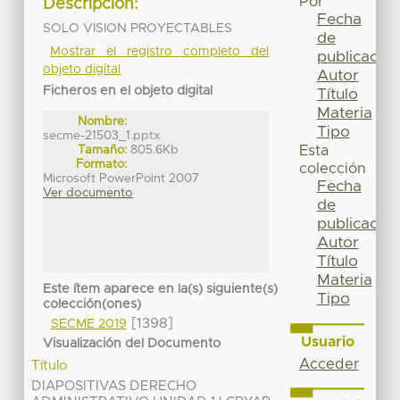
Por
Descripción:
Fecha
SOLO VISION PROYECTABLES
de
Mostrar el registro completo del
publicación
objeto digital
Autor
Ficheros en el objeto digital
Título
Materia
Nombre:
Tipo
secme-21503_1.pptx
Tamaño:
805.6Kb
Esta
Formato:
colección
Microsoft PowerPoint 2007
Fecha
Ver documento
de
publicación
Autor
Título
Materia
Este ítem aparece en la(s) siguiente(s)
Tipo
colección(ones)
[1398]
SECME 2019
Usuario
Visualización del Documento
Acceder
Título
DIAPOSITIVAS DERECHO