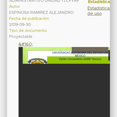
ADMINISTRATIVO UNIDAD 1 LCPYAP
Estadísticas
Autor
Estadísticas
ESPINOSA RAMIREZ ALEJANDRO
de uso
Fecha de publicación
2019-09-30
Tipo de documento
Proyectable
&#160;