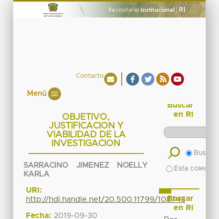
Contacto
Menú
Buscar
en RI
OBJETIVO,
JUSTIFICACION Y
VIABILIDAD DE LA
INVESTIGACION
Buscar 
SARRACINO JIMENEZ NOELLY
Esta colecció
KARLA
URI:
Buscar
http://hdl.handle.net/20.500.11799/108743
en RI
Fecha:
2019-09-30