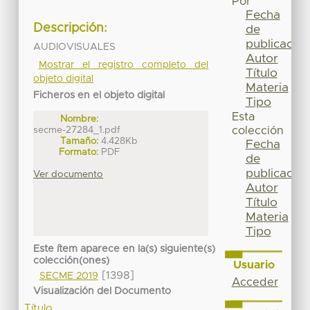
Por
Fecha
Descripción:
de
publicación
AUDIOVISUALES
Autor
Mostrar el registro completo del
Título
objeto digital
Materia
Ficheros en el objeto digital
Tipo
Esta
Nombre:
secme-27284_1.pdf
colección
Tamaño:
4.428Kb
Fecha
Formato:
PDF
de
publicación
Ver documento
Autor
Título
Materia
Tipo
Este ítem aparece en la(s) siguiente(s)
colección(ones)
Usuario
[1398]
SECME 2019
Acceder
Visualización del Documento
Título