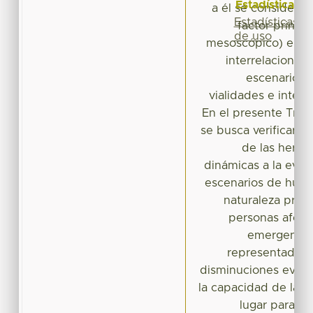
Estadísticas
a él se consideran
Estadísticas
factor princip
de uso
mesoscópico) en la
interrelaciones
escenarios 
vialidades e inters
En el presente Trab
se busca verificar el
de las herra
dinámicas a la eva
escenarios de hura
naturaleza propi
personas afect
emergencia,
representados 
disminuciones event
la capacidad de la r
lugar para at