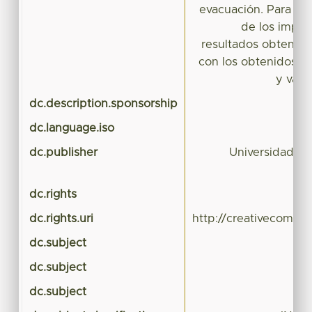
evacuación. Para dim
de los impac
resultados obtenido
con los obtenidos c
y valo
dc.description.sponsorship
dc.language.iso
dc.publisher
Universidad A
dc.rights
dc.rights.uri
http://creativecommo
dc.subject
dc.subject
dc.subject