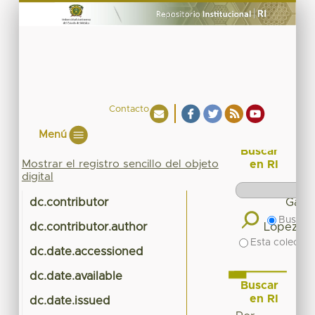
Contacto
Menú
Buscar
Mostrar el registro sencillo del objeto
en RI
digital
dc.contributor
Garcí
Buscar 
dc.contributor.author
López Ce
Esta colecció
dc.date.accessioned
dc.date.available
Buscar
en RI
dc.date.issued