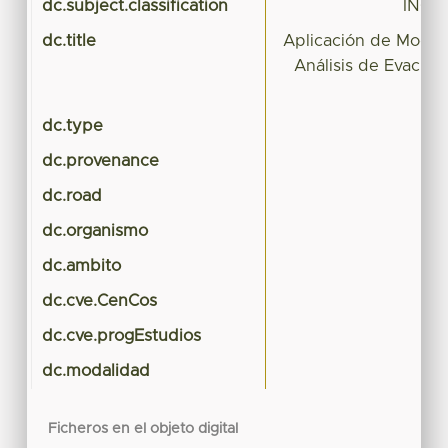
dc.subject.classification
INGE
dc.title
Aplicación de Model
Análisis de Evacuac
dc.type
dc.provenance
dc.road
dc.organismo
dc.ambito
dc.cve.CenCos
dc.cve.progEstudios
dc.modalidad
Ficheros en el objeto digital