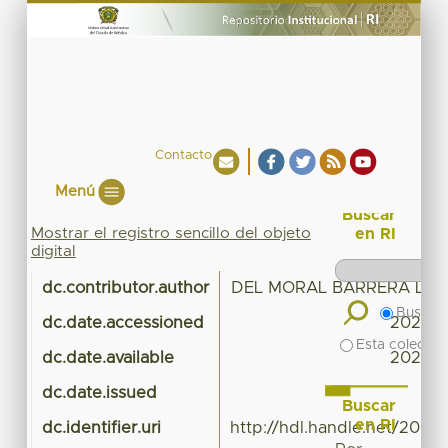
Contacto
Menú
Buscar
Mostrar el registro sencillo del objeto
en RI
digital
dc.contributor.author
DEL MORAL BARRERA LAU
Buscar 
dc.date.accessioned
2020-0
Esta colecció
dc.date.available
2020-0
dc.date.issued
Buscar
en RI
dc.identifier.uri
http://hdl.handle.net/20.5