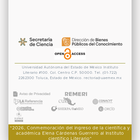
Universidad Autónoma del Estado de México
Instituto
Literario #100. Col. Centro
C.P. 50000. Tel. (01-722)
2262300
Toluca, Estado de México.
rectoria@uaemex.mx
CONACYT
"2026, Conmemoración del ingreso de la científica y
académica Elena Cárdenas Guerrero al Instituto
científico Literario"