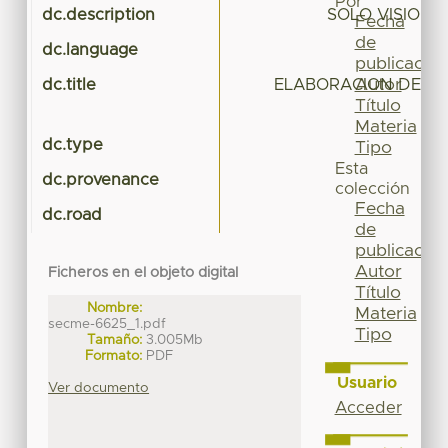
Por
dc.description
SOLO VISION 
Fecha
de
dc.language
publicación
Autor
dc.title
ELABORACION DEL 
Título
I
Materia
dc.type
Tipo
Esta
dc.provenance
colección
Fecha
dc.road
de
publicación
Autor
Ficheros en el objeto digital
Título
Nombre:
Materia
secme-6625_1.pdf
Tipo
Tamaño:
3.005Mb
Formato:
PDF
Usuario
Ver documento
Acceder