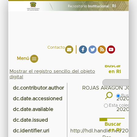
Contacto
Menú
Buscar
Mostrar el registro sencillo del objeto
en RI
digital
dc.contributor.author
ROJAS ARAGON JOSU
Buscar 
dc.date.accessioned
2020-05
Esta colecció
dc.date.available
2020-05
dc.date.issued
Buscar
en RI
dc.identifier.uri
http://hdl.handle.net/20.5