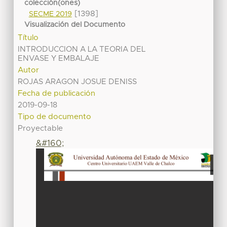
colección(ones)
[1398]
SECME 2019
Visualización del Documento
Título
INTRODUCCION A LA TEORIA DEL
ENVASE Y EMBALAJE
Autor
ROJAS ARAGON JOSUE DENISS
Fecha de publicación
2019-09-18
Tipo de documento
Proyectable
&#160;