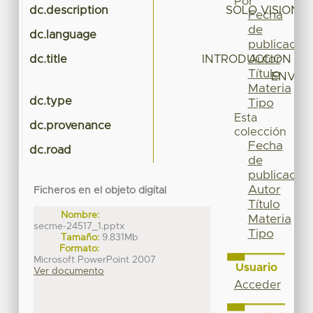
Por
dc.description
SOLO VISION 
Fecha
de
dc.language
publicación
Autor
dc.title
INTRODUCCION A L
Título
ENVAS
Materia
dc.type
Tipo
Esta
dc.provenance
colección
Fecha
dc.road
de
publicación
Autor
Ficheros en el objeto digital
Título
Nombre:
Materia
secme-24517_1.pptx
Tipo
Tamaño:
9.831Mb
Formato:
Microsoft PowerPoint 2007
Usuario
Ver documento
Acceder