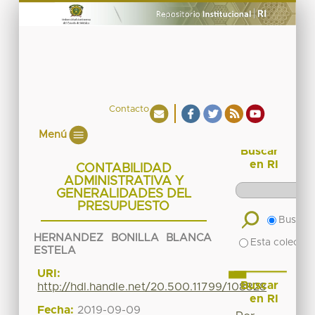
Contacto
Menú
Buscar
en RI
CONTABILIDAD
ADMINISTRATIVA Y
GENERALIDADES DEL
PRESUPUESTO
Buscar 
HERNANDEZ BONILLA BLANCA
Esta colecció
ESTELA
URI:
Buscar
http://hdl.handle.net/20.500.11799/108828
en RI
Fecha:
2019-09-09