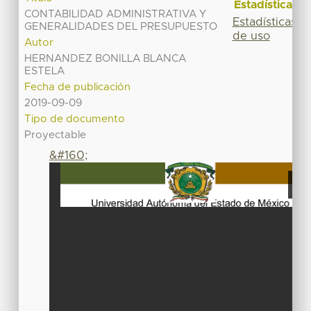
Estadísticas
CONTABILIDAD ADMINISTRATIVA Y
Estadísticas
GENERALIDADES DEL PRESUPUESTO
de uso
Autor
HERNANDEZ BONILLA BLANCA
ESTELA
Fecha de publicación
2019-09-09
Tipo de documento
Proyectable
&#160;