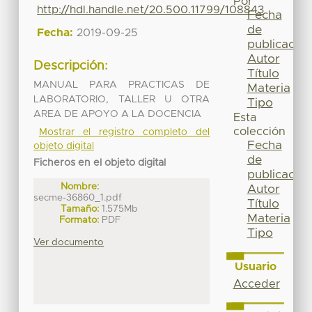
Por
http://hdl.handle.net/20.500.11799/108843
Fecha
de
Fecha:
2019-09-25
publicación
Autor
Descripción:
Título
MANUAL PARA PRACTICAS DE
Materia
LABORATORIO, TALLER U OTRA
Tipo
AREA DE APOYO A LA DOCENCIA
Esta
colección
Mostrar el registro completo del
Fecha
objeto digital
de
Ficheros en el objeto digital
publicación
Nombre:
Autor
secme-36860_1.pdf
Título
Tamaño:
1.575Mb
Materia
Formato:
PDF
Tipo
Ver documento
Usuario
Acceder