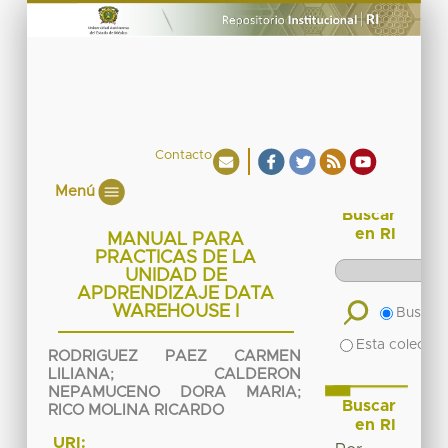
Contacto
Menú
Buscar
en RI
MANUAL PARA
PRACTICAS DE LA
UNIDAD DE
APDRENDIZAJE DATA
WAREHOUSE I
Buscar 
Esta colecció
RODRIGUEZ PAEZ CARMEN
LILIANA
;
CALDERON
NEPAMUCENO DORA MARIA
;
Buscar
RICO MOLINA RICARDO
en RI
URI: