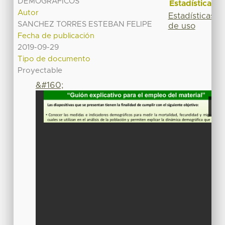
DEMOGRAFICOS
Estadísticas
Autor
Estadísticas
SANCHEZ TORRES ESTEBAN FELIPE
de uso
Fecha de publicación
2019-09-29
Tipo de documento
Proyectable
&#160;