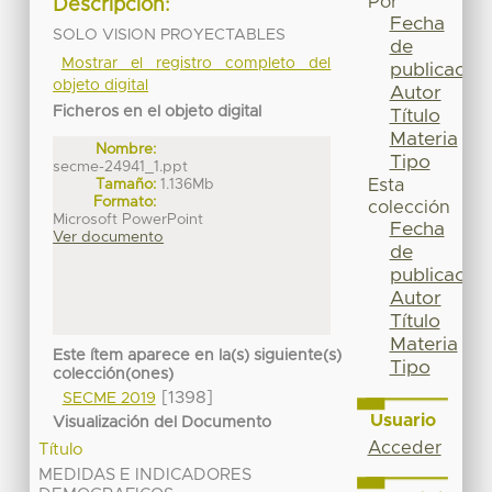
Por
Descripción:
Fecha
SOLO VISION PROYECTABLES
de
Mostrar el registro completo del
publicación
objeto digital
Autor
Ficheros en el objeto digital
Título
Materia
Nombre:
Tipo
secme-24941_1.ppt
Tamaño:
1.136Mb
Esta
Formato:
colección
Microsoft PowerPoint
Fecha
Ver documento
de
publicación
Autor
Título
Materia
Este ítem aparece en la(s) siguiente(s)
Tipo
colección(ones)
[1398]
SECME 2019
Usuario
Visualización del Documento
Acceder
Título
MEDIDAS E INDICADORES