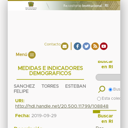
Contacto
Menú
Buscar
en RI
MEDIDAS E INDICADORES
DEMOGRAFICOS
SANCHEZ TORRES ESTEBAN
Buscar 
FELIPE
Esta colecció
URI:
http://hdl.handle.net/20.500.11799/108848
Fecha:
2019-09-29
Buscar
en RI