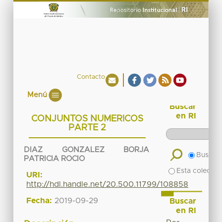
Contacto
Menú
Buscar
en RI
CONJUNTOS NUMERICOS
PARTE 2
DIAZ GONZALEZ BORJA
Buscar 
PATRICIA ROCIO
Esta colecció
URI:
http://hdl.handle.net/20.500.11799/108858
Fecha:
2019-09-29
Buscar
en RI