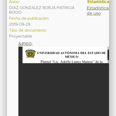
Estadísticas
Autor
DIAZ GONZALEZ BORJA PATRICIA
Estadísticas
ROCIO
de uso
Fecha de publicación
2019-09-29
Tipo de documento
Proyectable
&#160;