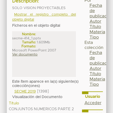
Por
Descripción:
Fecha
SOLO VISION PROYECTABLES
de
Mostrar el registro completo del
publicación
objeto digital
Autor
Ficheros en el objeto digital
Título
Materia
Nombre:
Tipo
secme-414_1.pptx
Tamaño:
1.609Mb
Esta
Formato:
colección
Microsoft PowerPoint 2007
Fecha
Ver documento
de
publicación
Autor
Título
Materia
Este ítem aparece en la(s) siguiente(s)
Tipo
colección(ones)
[1398]
SECME 2019
Usuario
Visualización del Documento
Acceder
Título
CONJUNTOS NUMERICOS PARTE 2