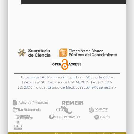
Universidad Autónoma del Estado de México
Instituto
Literario #100. Col. Centro
C.P. 50000. Tel. (01-722)
2262300
Toluca, Estado de México.
rectoria@uaemex.mx
CONACYT