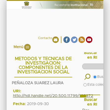
Contacto
Menú
Buscar
en RI
METODOS Y TECNICAS DE
INVESTIGACION:
COMPONENTES DE LA
INVESTIGACION SOCIAL
Buscar 
PEÑALOZA SUAREZ LAURA
Esta colecció
URI:
http://hdl.handle.net/20.500.11799/108872
Buscar
Fecha:
2019-09-30
en RI