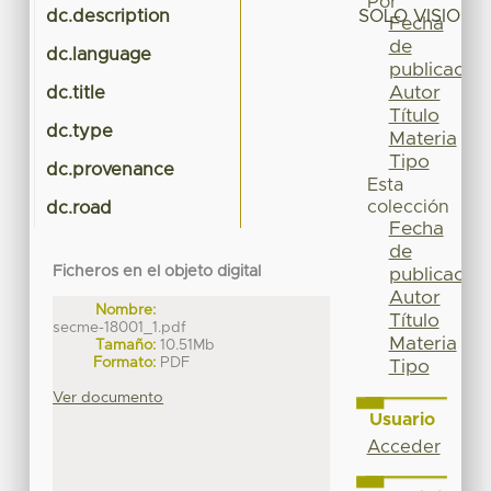
Por
dc.description
SOLO VISION 
Fecha
de
dc.language
publicación
Autor
dc.title
Título
dc.type
Materia
Tipo
dc.provenance
Esta
colección
dc.road
Fecha
de
Ficheros en el objeto digital
publicación
Autor
Nombre:
Título
secme-18001_1.pdf
Materia
Tamaño:
10.51Mb
Formato:
PDF
Tipo
Ver documento
Usuario
Acceder