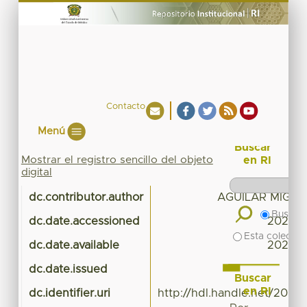
Contacto
Menú
Buscar
Mostrar el registro sencillo del objeto
en RI
digital
dc.contributor.author
AGUILAR MIGUE
Buscar 
dc.date.accessioned
2020-0
Esta colecció
dc.date.available
2020-0
dc.date.issued
Buscar
en RI
dc.identifier.uri
http://hdl.handle.net/20.5