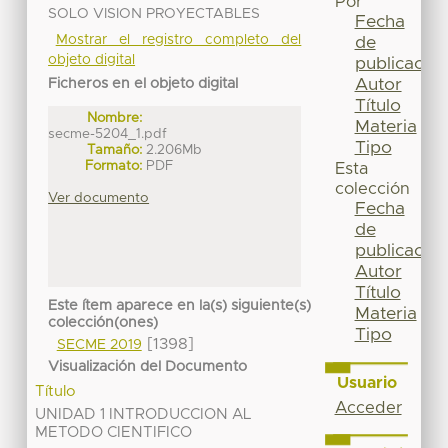
Por
SOLO VISION PROYECTABLES
Fecha
Mostrar el registro completo del
de
objeto digital
publicación
Autor
Ficheros en el objeto digital
Título
Nombre:
Materia
secme-5204_1.pdf
Tipo
Tamaño:
2.206Mb
Formato:
PDF
Esta
colección
Ver documento
Fecha
de
publicación
Autor
Título
Este ítem aparece en la(s) siguiente(s)
Materia
colección(ones)
Tipo
[1398]
SECME 2019
Visualización del Documento
Usuario
Título
Acceder
UNIDAD 1 INTRODUCCION AL
METODO CIENTIFICO