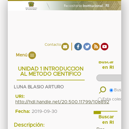
Contacto
Menú
Buscar
en RI
UNIDAD 1 INTRODUCCION
AL METODO CIENTIFICO
LUNA BLASIO ARTURO
Buscar 
URI:
Esta colecció
http://hdl.handle.net/20.500.11799/108892
Fecha:
2019-09-30
Buscar
en RI
Descripción: