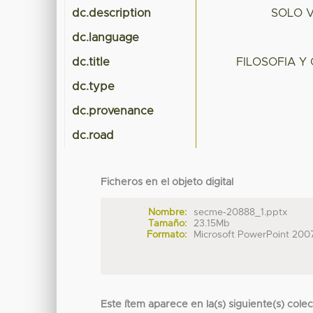
dc.description
SOLO 
dc.language
dc.title
FILOSOFIA Y
dc.type
dc.provenance
dc.road
Ficheros en el objeto digital
Nombre:
secme-20888_1.pptx
Tamaño:
23.15Mb
Formato:
Microsoft PowerPoint 200
Este ítem aparece en la(s) siguiente(s) cole