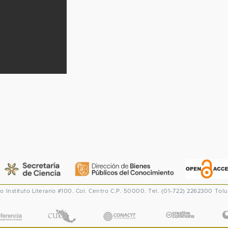
co
Instituto Literario #100. Col. Centro
C.P. 50000. Tel. (01-722) 2262300
Tolu
CONACYT