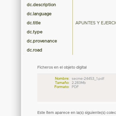
dc.description
dc.language
dc.title
APUNTES Y EJERC
dc.type
dc.provenance
dc.road
Ficheros en el objeto digital
Nombre:
secme-24453_1.pdf
Tamaño:
2.283Mb
Formato:
PDF
Este ítem aparece en la(s) siguiente(s) cole