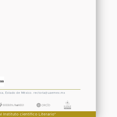
ca, Estado de México.
rectoria@uaemex.mx
nstituto científico Literario"