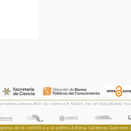
co
Instituto Literario #100. Col. Centro
C.P. 50000. Tel. (01-722) 2262300
Tolu
CONACYT
eso de la científica y académica Elena Cárdenas Guerrero al I