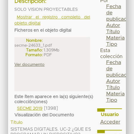
Por
Descripción:
Fecha
SOLO VISION PROYECTABLES
de
Mostrar el registro completo del
publicación
objeto digital
Autor
Ficheros en el objeto digital
Título
Materia
Nombre:
Tipo
secme-24633_1.pdf
Tamaño:
1.309Mb
Esta
Formato:
PDF
colección
Fecha
Ver documento
de
publicación
Autor
Título
Materia
Este ítem aparece en la(s) siguiente(s)
Tipo
colección(ones)
[1398]
SECME 2019
Usuario
Visualización del Documento
Acceder
Título
SISTEMAS DIGITALES. UC-2 ¿QUE ES