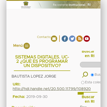
Contacto
Menú
Buscar
en RI
SISTEMAS DIGITALES. UC-
2 ¿QUE ES PROGRAMAR
UN DISPOSITIVO?
Buscar 
BAUTISTA LOPEZ JORGE
Esta colecció
URI:
http://hdl.handle.net/20.500.11799/108920
Fecha:
2019-09-30
Buscar
en RI