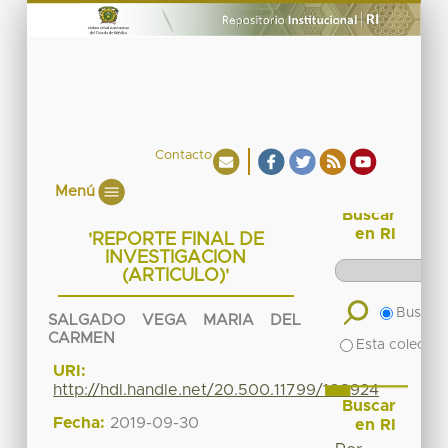
Contacto
Menú
Buscar
en RI
'REPORTE FINAL DE
INVESTIGACION
(ARTICULO)'
Buscar 
SALGADO VEGA MARIA DEL
CARMEN
Esta colecció
URI:
http://hdl.handle.net/20.500.11799/108924
Buscar
Fecha:
2019-09-30
en RI