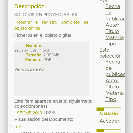
Por
Fecha
Descripción:
de
SOLO VISION PROYECTABLES
publicación
Mostrar el registro completo del
Autor
objeto digital
Título
Ficheros en el objeto digital
Materia
Tipo
Nombre:
Esta
secme-10911_1.pdf
Tamaño:
2.955Mb
colección
Formato:
PDF
Fecha
de
Ver documento
publicación
Autor
Título
Materia
Tipo
Este ítem aparece en la(s) siguiente(s)
colección(ones)
[1398]
SECME 2019
Usuario
Visualización del Documento
Acceder
Título