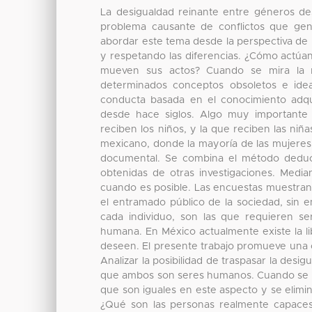
La desigualdad reinante entre géneros de
problema causante de conflictos que gen
abordar este tema desde la perspectiva de l
y respetando las diferencias. ¿Cómo actúa
mueven sus actos? Cuando se mira la ra
determinados conceptos obsoletos e ideas
conducta basada en el conocimiento adqui
desde hace siglos. Algo muy importante 
reciben los niños, y la que reciben las niñ
mexicano, donde la mayoría de las mujeres 
documental. Se combina el método deducti
obtenidas de otras investigaciones. Media
cuando es posible. Las encuestas muestran
el entramado público de la sociedad, sin e
cada individuo, son las que requieren se
humana. En México actualmente existe la li
deseen. El presente trabajo promueve una c
Analizar la posibilidad de traspasar la des
que ambos son seres humanos. Cuando se 
que son iguales en este aspecto y se elimi
¿Qué son las personas realmente capaces