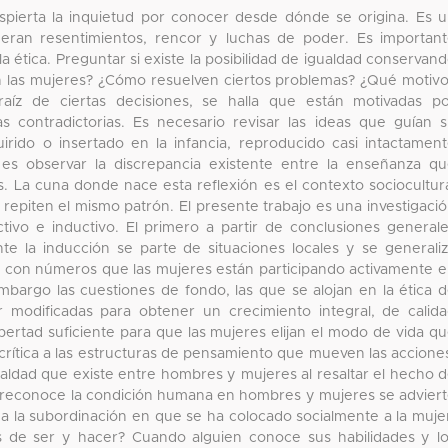
spierta la inquietud por conocer desde dónde se origina. Es 
eran resentimientos, rencor y luchas de poder. Es importan
a ética. Preguntar si existe la posibilidad de igualdad conservan
n las mujeres? ¿Cómo resuelven ciertos problemas? ¿Qué motiv
íz de ciertas decisiones, se halla que están motivadas p
 contradictorias. Es necesario revisar las ideas que guían 
rido o insertado en la infancia, reproducido casi intactamen
es observar la discrepancia existente entre la enseñanza q
as. La cuna donde nace esta reflexión es el contexto sociocultur
repiten el mismo patrón. El presente trabajo es una investigaci
vo e inductivo. El primero a partir de conclusiones general
nte la inducción se parte de situaciones locales y se generali
 con números que las mujeres están participando activamente 
mbargo las cuestiones de fondo, las que se alojan en la ética 
r modificadas para obtener un crecimiento integral, de calid
bertad suficiente para que las mujeres elijan el modo de vida q
rítica a las estructuras de pensamiento que mueven las accione
igualdad que existe entre hombres y mujeres al resaltar el hecho 
reconoce la condición humana en hombres y mujeres se advier
na la subordinación en que se ha colocado socialmente a la muje
 de ser y hacer? Cuando alguien conoce sus habilidades y l