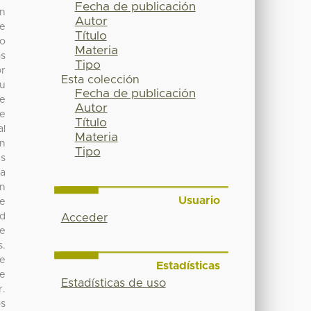
Fecha de publicación
un
Autor
te
Título
do
Materia
os
Tipo
or
Esta colección
su
Fecha de publicación
te
Autor
ue
Título
al
Materia
ón
Tipo
es
za
en
Usuario
de
ad
Acceder
ue
s.
de
Estadísticas
te
Estadísticas de uso
r.
os