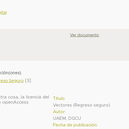
ital
Ver documento
cción(ones)
[3]
greso Seguro
ra cosa, la licencia del
Título
o openAccess
Vectores (Regreso seguro)
Autor
UAEM, DGCU
Fecha de publicación