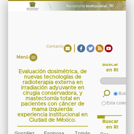
Contacto
Menú
Buscar
en RI
Evaluación dosimétrica, de
nuevas tecnologías de
radioterapia externa en
irradiación adyuvante en
cirugia conservadora, y
Buscar 
mastectomía total en
Esta colecció
pacientes con cáncer de
mama izquierda:
experiencia institucional en
Ciudad de México.
Buscar
en RI
González Espinosa, Tomás