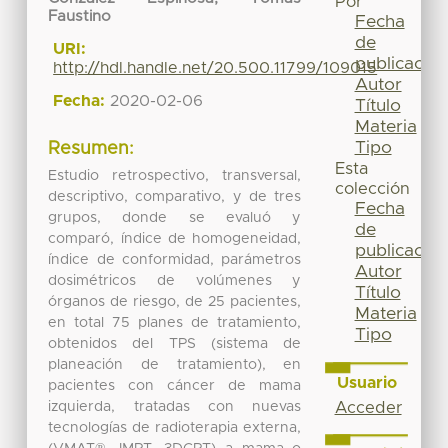
Por
Faustino
Fecha
de
URI:
publicación
http://hdl.handle.net/20.500.11799/109015
Autor
Fecha:
2020-02-06
Título
Materia
Tipo
Resumen:
Esta
Estudio retrospectivo, transversal,
colección
descriptivo, comparativo, y de tres
Fecha
grupos, donde se evaluó y
de
comparó, índice de homogeneidad,
publicación
índice de conformidad, parámetros
Autor
dosimétricos de volúmenes y
Título
órganos de riesgo, de 25 pacientes,
Materia
en total 75 planes de tratamiento,
Tipo
obtenidos del TPS (sistema de
planeación de tratamiento), en
Usuario
pacientes con cáncer de mama
izquierda, tratadas con nuevas
Acceder
tecnologías de radioterapia externa,