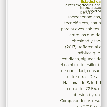
Estadísticas
enfermedades crónicas
Estadísticas
Los factores
de uso
socioeconómicos, co
tecnológicos, han pro
para nuevos hábitos de 
entre los que desta
obesidad y tabaqu
(2017), refieren al est
hábitos que mod
cotidiana, algunas de l
el cambio de estilo de vi
de obesidad, consumo d
entre otras. De acue
Nacional de Salud de 
cerca del 72.5% de l
obesidad y un 30
Comparando los resultad
de 2018, se pue