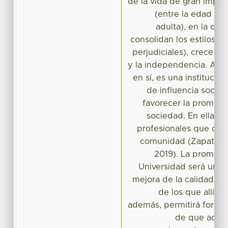
de la vida de gran import
(entre la edad ad
adulta), en la que
consolidan los estilos d
perjudiciales), crece la
y la independencia. Ade
en sí, es una instituci
de influencia social
favorecer la promoció
sociedad. En ella, s
profesionales que otor
comunidad (Zapata, G
2019). La promoció
Universidad será un va
mejora de la calidad de 
de los que allí es
además, permitirá formarl
de que actú