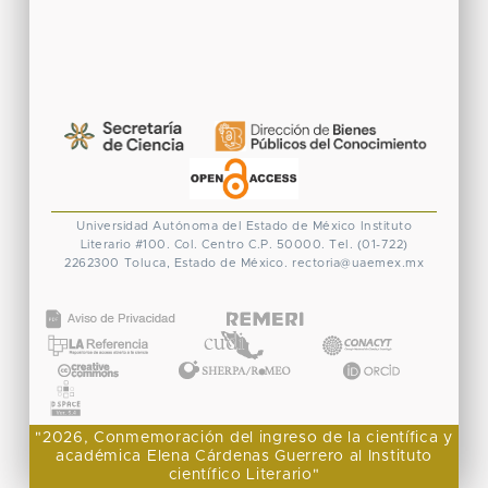
Universidad Autónoma del Estado de México
Instituto
Literario #100. Col. Centro
C.P. 50000. Tel. (01-722)
2262300
Toluca, Estado de México.
rectoria@uaemex.mx
CONACYT
"2026, Conmemoración del ingreso de la científica y
académica Elena Cárdenas Guerrero al Instituto
científico Literario"