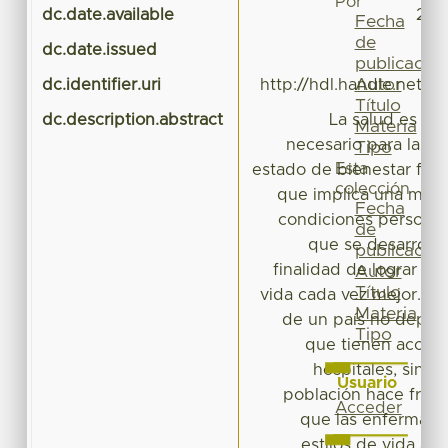
Por
dc.date.available
202
Fecha
de
dc.date.issued
publicación
Autor
dc.identifier.uri
http://hdl.handle.net/
Título
dc.description.abstract
La salud es un
Materia
necesario para la so
Tipo
Esta
estado de bienestar físic
colección
que implica una mejo
Fecha
condiciones personale
de
que se desarrolla 
publicación
finalidad de lograr un
Autor
Título
vida cada vez mejor. La 
Materia
de un país no depen
Tipo
que tienen acceso
hospitales, sino
Usuario
población hace frent
Acceder
que las enferman.
estilos de vida au