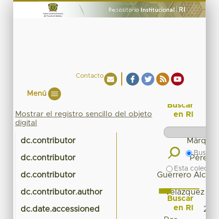
Contacto
Menú
Buscar
Mostrar el registro sencillo del objeto
en RI
digital
dc.contributor
Márquez 
Buscar 
dc.contributor
Pérez G
Esta colecció
dc.contributor
Guerrero Alcoce
dc.contributor.author
Velázquez Fe
Buscar
en RI
dc.date.accessioned
202