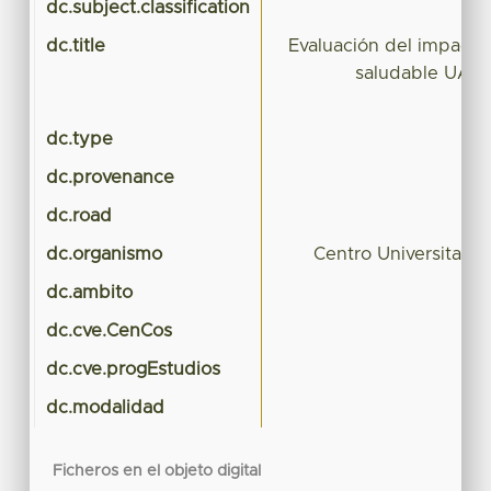
dc.subject.classification
C
dc.title
Evaluación del impacto
saludable UAM
dc.type
dc.provenance
dc.road
dc.organismo
Centro Universitar
dc.ambito
dc.cve.CenCos
dc.cve.progEstudios
dc.modalidad
Ficheros en el objeto digital